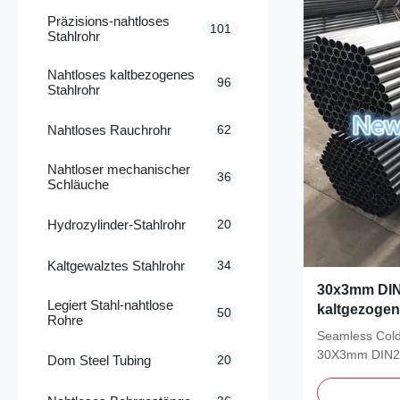
Präzisions-nahtloses
101
Stahlrohr
Nahtloses kaltbezogenes
96
Stahlrohr
Nahtloses Rauchrohr
62
Nahtloser mechanischer
36
Schläuche
Hydrozylinder-Stahlrohr
20
Kaltgewalztes Stahlrohr
34
30x3mm DIN
Legiert Stahl-nahtlose
kaltgezogen
50
Rohre
Seamless Cold
30X3mm DIN23
Dom Steel Tubing
20
Material: ST35,