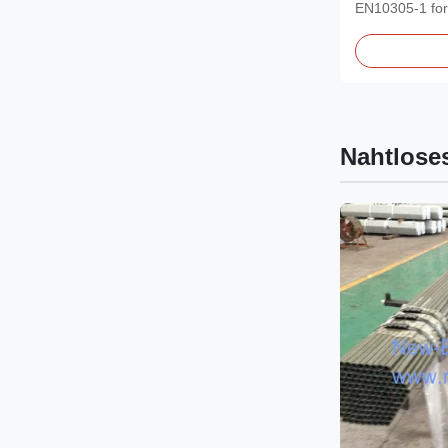
EN10305-1 for
1 E235, E255,
Nahtlose