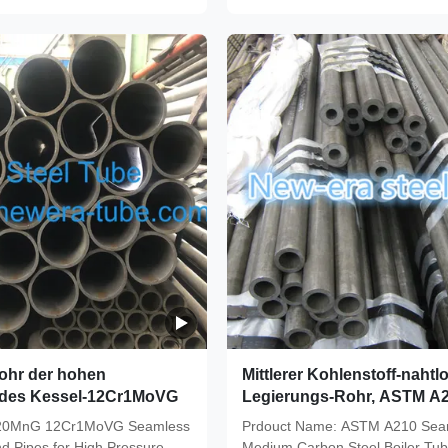
ohr der hohen
Mittlerer Kohlenstoff-nahtl
 des Kessel-12Cr1MoVG
Legierungs-Rohr, ASTM A
Baustahl-Rohr für Überhitz
20MnG 12Cr1MoVG Seamless
Prdouct Name: ASTM A210 Sea
d Pipes for High Pressure
Medium Carbon Steel Boiler Tub