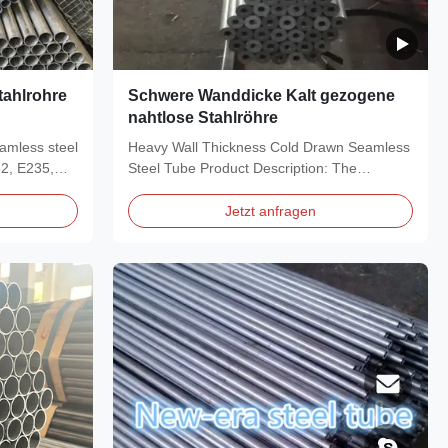
tahlrohre
Schwere Wanddicke Kalt gezogene
nahtlose Stahlröhre
amless steel
Heavy Wall Thickness Cold Drawn Seamless
52, E235,
Steel Tube Product Description: The
Seamless Cold Drawn...
Jetzt anfragen