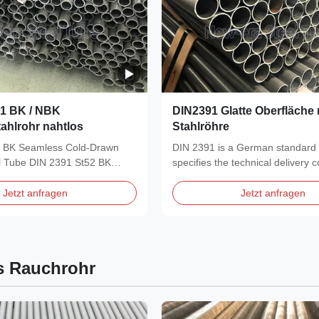
91 BK / NBK
DIN2391 Glatte Oberfläche 
tahlrohr nahtlos
Stahlröhre
2 BK Seamless Cold-Drawn
DIN 2391 is a German standard 
el Tube DIN 2391 St52 BK
specifies the technical delivery c
seamless,...
Jetzt anfragen
Jetzt anfragen
s Rauchrohr