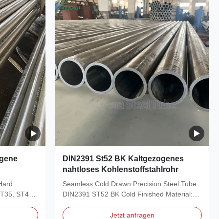
ogene
DIN2391 St52 BK Kaltgezogenes
nahtloses Kohlenstoffstahlrohr
Hard
Seamless Cold Drawn Precision Steel Tube
ST35, ST45,
DIN2391 ST52 BK Cold Finished Material:
ST35, ST45, ST52...
Jetzt anfragen