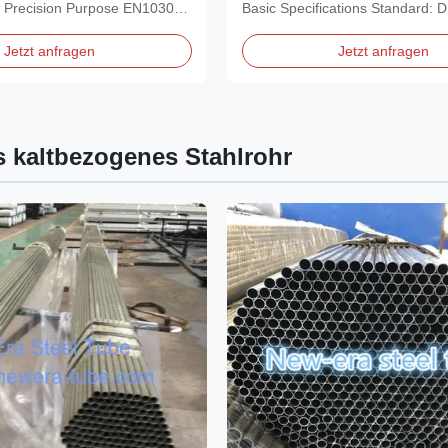
 Precision Purpose EN10305-
Basic Specifications‌ ‌Standard‌:
 E355 +N...
(German...
Jetzt anfragen
Jetzt anfragen
s kaltbezogenes Stahlrohr