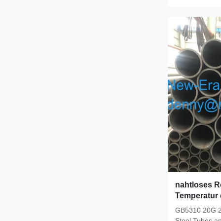
nahtloses R
Temperatur
GB5310 20G 
Steel Tubes an