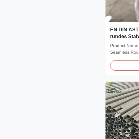
EN DIN ASTM
rundes Stah
Product Name
Seamless Roun
ST45, ST52, E