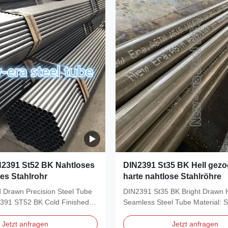
2391 St52 BK Nahtloses
DIN2391 St35 BK Hell gez
es Stahlrohr
harte nahtlose Stahlröhre
 Drawn Precision Steel Tube
DIN2391 St35 BK Bright Drawn 
91 ST52 BK Cold Finished
Seamless Steel Tube Material: 
...
ST52 Size Range: OD:...
Jetzt anfragen
Jetzt anfragen