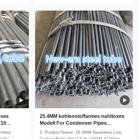
oses
25.4MM kohlenstoffarmes nahtloses
210
Modell For Condenser Pipes
er
Rauchrohr-ASTM A179
mless
1. Product Name: 25.4MM Seamless Low
e for
Carbon Boiler Steel Tube ASTM A179 for