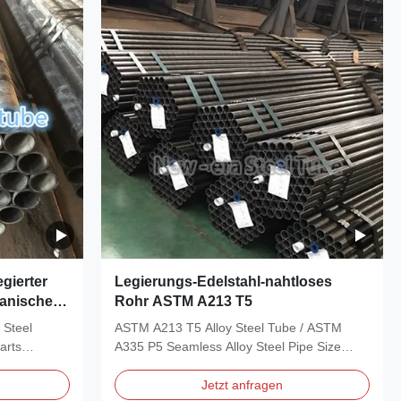
gierter
Legierungs-Edelstahl-nahtloses
anischer
Rohr ASTM A213 T5
 Steel
ASTM A213 T5 Alloy Steel Tube / ASTM
arts
A335 P5 Seamless Alloy Steel Pipe Size
Range: OD: 6-127mm,...
Jetzt anfragen