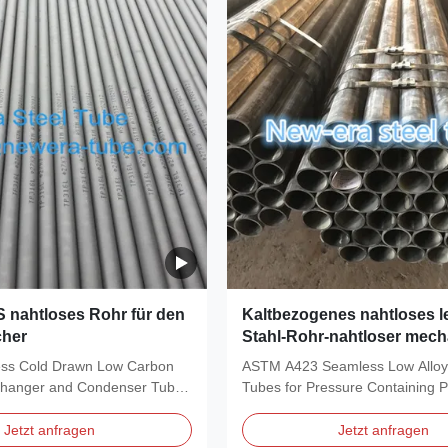
nahtloses Rohr für den
Kaltbezogenes nahtloses le
her
Stahl-Rohr-nahtloser mech
Schläuche ASTM A423
ss Cold Drawn Low Carbon
ASTM A423 Seamless Low Alloy
changer and Condenser Tubes
Tubes for Pressure Containing P
Material: gr 1, gr 2, gr 3...
Jetzt anfragen
Jetzt anfragen