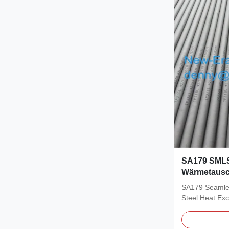
SA179 SMLS 
Wärmetausc
SA179 Seamle
Steel Heat Ex
1.This...