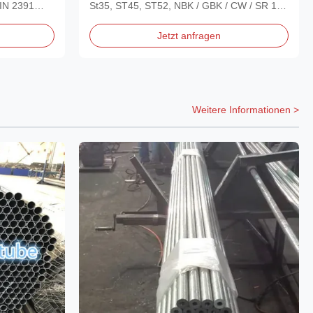
 DIN 2391
St35, ST45, ST52, NBK / GBK / CW / SR 1.
‌Basic...
Jetzt anfragen
Weitere Informationen >