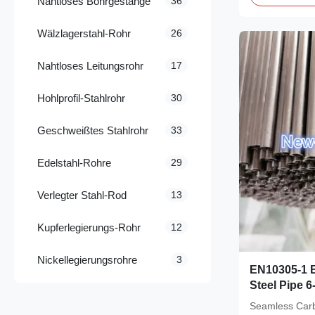
Nahtloses Bohrgestänge
36
Wälzlagerstahl-Rohr
26
Nahtloses Leitungsrohr
17
Hohlprofil-Stahlrohr
30
Geschweißtes Stahlrohr
33
Edelstahl-Rohre
29
Verlegter Stahl-Rod
13
Kupferlegierungs-Rohr
12
Nickellegierungsrohre
3
EN10305-1 
Steel Pipe 
Seamless Carb