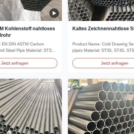
 Kohlenstoff nahtloses
Kaltes Zeichnennahtlose S
lrohr
: EN DIN ASTM Carbon
Product Name: Cold Drawing Se
d Steel Pipe Material: ST35,
pipes Material: ST35, ST45, ST
235,...
E355, E255,...
Jetzt anfragen
Jetzt anfragen