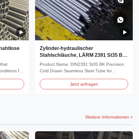
nahtlose
Zylinder-hydraulischer
Stahlschläuche, LÄRM 2391 St35 BK
Präzisions-schwere Wand-Stahlrohr
that
Product Name: DIN2391 St35 BK Precision
onditions for
Cold Drawn Seamless Steel Tube for
Hydraulic...
Jetzt anfragen
Weitere Informationen >