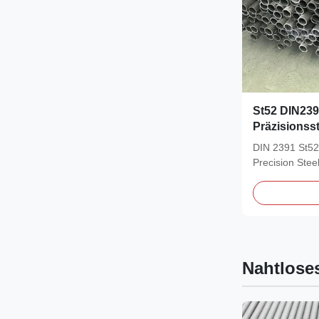
St52 DIN23
Präzisionss
DIN 2391 St5
Precision Ste
refers to a...
Nahtlose