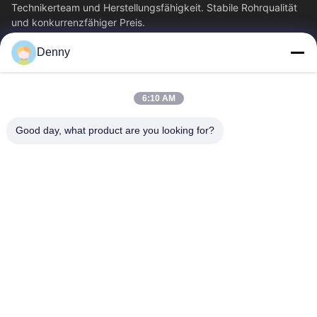
Technikerteam und Herstellungsfähigkeit. Stabile Rohrqualität
und konkurrenzfähiger Preis.
Schnelllinks
Denny
Haus
Produkte
Videos
Über Uns
6:10 AM
Fabrik-Ausflug
Qualitätskontrolle
Good day, what product are you looking for?
Treten Sie Mit Uns In
Fordern Sie Ein Zitat
Verbindung
Nachrichten
Kontakt Mit Uns
0086-574-87491308
0086-574-87491848
sales@pipewaymetal.com