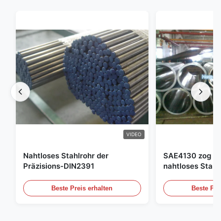
VIDEO
Nahtloses Stahlrohr der
SAE4130 zog Hy
Präzisions-DIN2391
nahtloses Stahl
Beste Preis erhalten
Beste Pre