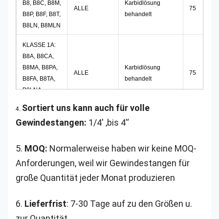
B8, B8C, B8M,
Karbidlösung
ALLE
75
B8P, B8F, B8T,
behandelt
B8LN, B8MLN
KLASSE 1A:
B8A, B8CA,
B8MA, B8PA,
Karbidlösung
ALLE
75
B8FA, B8TA,
behandelt
B8LNA,
B8MLNA
Sortiert uns kann auch für volle
4.
Gewindestangen:
1/4' ‚bis 4'‘
Karbidlösung
KLASSE 2:
3/4" und
behandelt
B8, B8C, B8P,
125
darunter
und Belastung
5.
MOQ:
Normalerweise haben wir keine MOQ-
B8F, B8T
verhärtet
Anforderungen, weil wir Gewindestangen für
große Quantität jeder Monat produzieren
über 3/4 bis 1"
115
einschließlich
6.
Lieferfrist
: 7-30 Tage auf zu den Größen u.
über 1" bis 1-
zur Quantität.