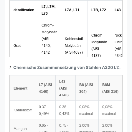
L7, L7M,
dentification
L7A, L71
L7B, L72
L43
L70
Chrom-
Molybdän
Chrom
Nickel-
(AISI
Kohlenstoff-
Molybdän
Chrom
Grad
4140,
Molybdän
(AISI
(AISI
4142
(AISI 4037)
4137)
4340)
oder
4145)
Chemische Zusammensetzung von Stahlen A320 L7.:
2.
L43
L7 (AISI
B8 (AISI
B8M
Element
(AISI
4140)
304)
(AISI 316)
4340)
0.37 -
0.38 -
0,08%
0,08%
Kohlenstoff
0,49%
0,43%
maximal
maximal
0.65 -
0.75 -
2,00%
2,00%
Mangan