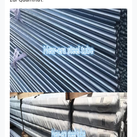
1/4“
105
einschließlich
über 1-1/4“ bis
1-1/2“
100
einschließlich
Karbidlösung
KLASSE 2:
3/4" und
behandelt
110
B8M
darunter
und Belastung
verhärtet
über 3/4 bis 1"
100
einschließlich
über 1" bis 1-
1/4“
95
einschließlich
über 1-1/4“ bis