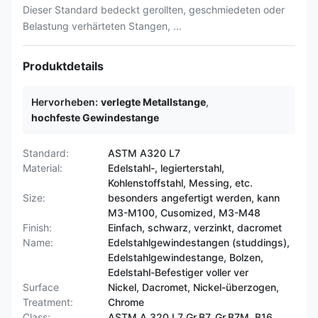
Dieser Standard bedeckt gerollten, geschmiedeten oder
Belastung verhärteten Stangen, ...
Produktdetails
Hervorheben:
verlegte Metallstange
,
hochfeste Gewindestange
Standard:
ASTM A320 L7
Material:
Edelstahl-, legierterstahl,
Kohlenstoffstahl, Messing, etc.
Size:
besonders angefertigt werden, kann
M3-M100, Cusomized, M3-M48
Finish:
Einfach, schwarz, verzinkt, dacromet
Name:
Edelstahlgewindestangen (studdings),
Edelstahlgewindestange, Bolzen,
Edelstahl-Befestiger voller ver
Surface
Nickel, Dacromet, Nickel-überzogen,
Treatment:
Chrome
Class:
ASTM A 320 L7 Gr.B7, Gr.B7M, B16,