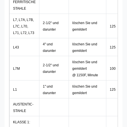
FERRITISCHE
STAHLE
L7, L7A, L7B,
2-1/2“ und
löschen Sie und
L7C, L70,
125
darunter
gemildert
L71, L72, L73
4" und
löschen Sie und
L43
125
darunter
gemildert
löschen Sie und
2-1/2“ und
L7M
gemildert
100
darunter
@ 1150F, Minute
1" und
löschen Sie und
L1
125
darunter
gemildert
AUSTENTIC-
STAHLE
KLASSE 1: