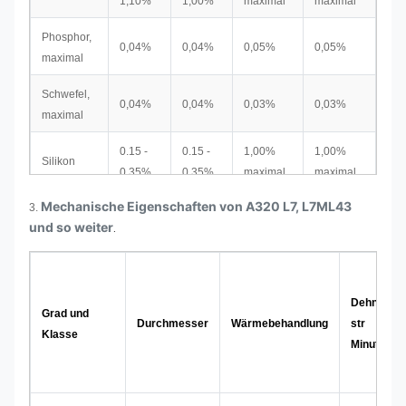
1,10%
1,00%
maximal
maximal
Phosphor,
0,04%
0,04%
0,05%
0,05%
maximal
Schwefel,
0,04%
0,04%
0,03%
0,03%
maximal
0.15 -
0.15 -
1,00%
1,00%
Silikon
0,35%
0,35%
maximal
maximal
Mechanische Eigenschaften von A320 L7, L7ML43
3.
0.75 -
0.70 -
18.0 -
16.0 -
Chrom
und so weiter
.
1,20%
0,90%
20,0%
18,0%
1.65 -
8.0 -
10.0 -
Nickel
2,00%
11,0%
14,0%
Dehnbare
Grad und
2.00 -
0.15 -
0.20 -
Durchmesser
Wärmebehandlung
str
Molybdän
Klasse
0,25%
0,30%
3,00%
Minute KSI