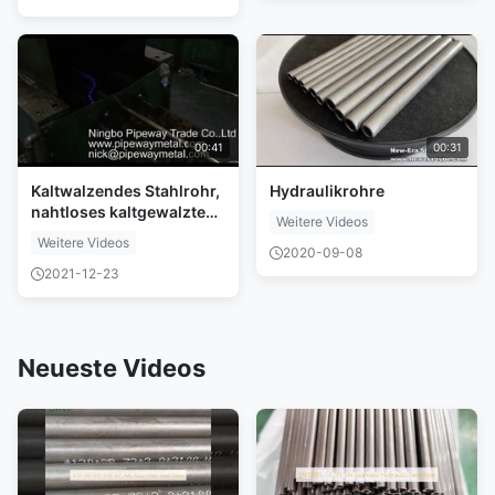
00:41
00:31
Kaltwalzendes Stahlrohr,
Hydraulikrohre
nahtloses kaltgewalztes
Weitere Videos
Rohr
Weitere Videos
2020-09-08
2021-12-23
Neueste Videos