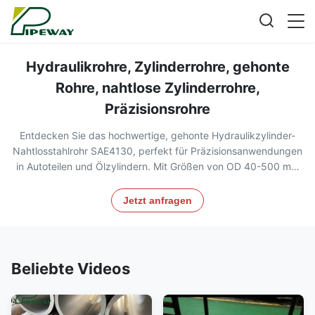
Hydraulikrohre, Zylinderrohre, gehonte
Rohre, nahtlose Zylinderrohre,
Präzisionsrohre
Entdecken Sie das hochwertige, gehonte Hydraulikzylinder-
Nahtlosstahlrohr SAE4130, perfekt für Präzisionsanwendungen
in Autoteilen und Ölzylindern. Mit Größen von OD 40-500 mm
und WT 1-30 mm erfüllen diese Rohre die Normen DIN2391,
EN10305-1, ASTM A519 und GB3639. Zertifiziert nach
Jetzt anfragen
TS16949 und ISO 9001, gewährleisten sie Zuverlässigkeit und
Leistung.
Beliebte Videos