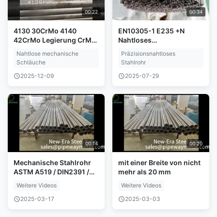
00:22
00:34
4130 30CrMo 4140
EN10305-1 E235 +N
42CrMo Legierung CrMo
Nahtloses
Stahlröhren
Hydraulikstahlrohr
Nahtlose mechanische
Präzisionsnahtloses
Schläuche
Stahlrohr
2025-12-09
2025-07-29
00:14
00:20
Mechanische Stahlrohr
mit einer Breite von nicht
ASTM A519 / DIN2391 /
mehr als 20 mm
DIN1629
Weitere Videos
Weitere Videos
2025-03-17
2025-03-03