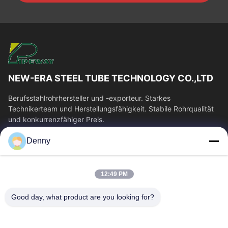
NEW-ERA STEEL TUBE TECHNOLOGY CO.,LTD
Berufsstahlrohrhersteller und -exporteur. Starkes
Technikerteam und Herstellungsfähigkeit. Stabile Rohrqualität
und konkurrenzfähiger Preis.
Schnelllinks
Denny
Haus
Produkte
Videos
Über Uns
12:49 PM
Fabrik-Ausflug
Qualitätskontrolle
Good day, what product are you looking for?
Treten Sie Mit Uns In
Fordern Sie Ein Zitat
Verbindung
Nachrichten