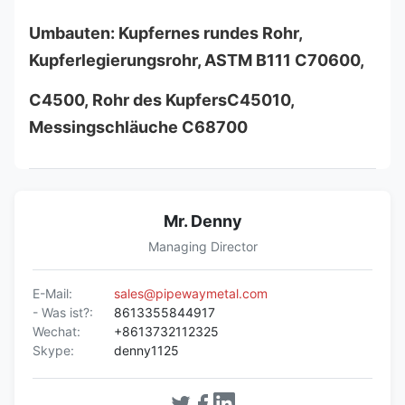
Umbauten: Kupfernes rundes Rohr,
Kupferlegierungsrohr, ASTM B111 C70600,
C
4500,
Rohr
des Kupfers
C45010
,
Messingschläuche C68700
Mr. Denny
Managing Director
E-Mail:
sales@pipewaymetal.com
- Was ist?:
8613355844917
Wechat:
+8613732112325
Skype:
denny1125