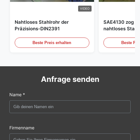
VIDEO
Nahtloses Stahlrohr der
SAE4130 zog Hy
Präzisions-DIN2391
nahtloses Stahl
Beste Preis erhalten
Beste Pre
Anfrage senden
Name *
Firmenname