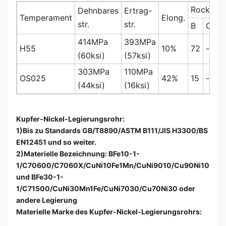
Rockwell
Dehnbares
Ertrag-
Temperament
Elong.
str.
str.
B
C
F
414MPa
393MPa
H55
10%
72
-
1
(60ksi)
(57ksi)
303MPa
110MPa
OS025
42%
15
-
6
(44ksi)
(16ksi)
Kupfer-Nickel-Legierungsrohr:
1)Bis zu Standards GB/T8890/ASTM B111/JIS H3300/BS
EN12451 und so weiter.
2)Materielle Bezeichnung: BFe10-1-
1/C70600/C7060X/CuNi10Fe1Mn/CuNi9010/Cu90Ni10
und BFe30-1-
1/C71500/CuNi30Mn1Fe/CuNi7030/Cu70Ni30 oder
andere Legierung
Materielle Marke des Kupfer-Nickel-Legierungsrohrs: