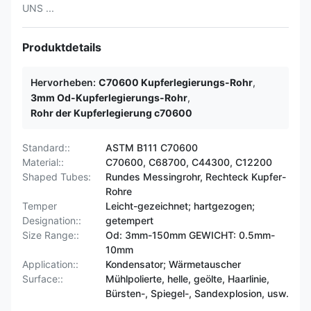
UNS ...
Produktdetails
Hervorheben:
C70600 Kupferlegierungs-Rohr
,
3mm Od-Kupferlegierungs-Rohr
,
Rohr der Kupferlegierung c70600
Standard::
ASTM B111 C70600
Material::
C70600, C68700, C44300, C12200
Shaped Tubes:
Rundes Messingrohr, Rechteck Kupfer-
Rohre
Temper
Leicht-gezeichnet; hartgezogen;
Designation::
getempert
Size Range::
Od: 3mm-150mm GEWICHT: 0.5mm-
10mm
Application::
Kondensator; Wärmetauscher
Surface::
Mühlpolierte, helle, geölte, Haarlinie,
Bürsten-, Spiegel-, Sandexplosion, usw.