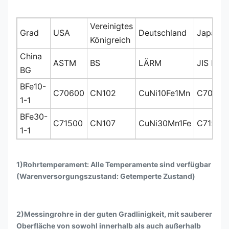
Vereinigtes
Grad
USA
Deutschland
Japan
Königreich
China
ASTM
BS
LÄRM
JIS H
BG
BFe10-
C70600
CN102
CuNi10Fe1Mn
C7060
1-1
BFe30-
C71500
CN107
CuNi30Mn1Fe
C7150
1-1
1)Rohrtemperament: Alle Temperamente sind verfügbar
(Warenversorgungszustand: Getemperte Zustand)
2)Messingrohre in der guten Gradlinigkeit, mit sauberer
Oberfläche von sowohl innerhalb als auch außerhalb