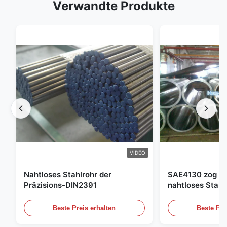
Verwandte Produkte
VIDEO
Nahtloses Stahlrohr der
SAE4130 zog Hy
Präzisions-DIN2391
nahtloses Stahl
Beste Preis erhalten
Beste Pre