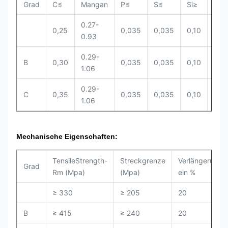
Grad
C≤
Mangan
P≤
S≤
Si≥
Cr≤
0.27-
0,25
0,035
0,035
0,10
0,4
0.93
0.29-
B
0,30
0,035
0,035
0,10
0,4
1.06
0.29-
C
0,35
0,035
0,035
0,10
0,4
1.06
Mechanische Eigenschaften:
TensileStrength-
Streckgrenze
Verlängerung
Grad
Rm (Mpa)
(Mpa)
ein %
≥ 330
≥ 205
20
B
≥ 415
≥ 240
20