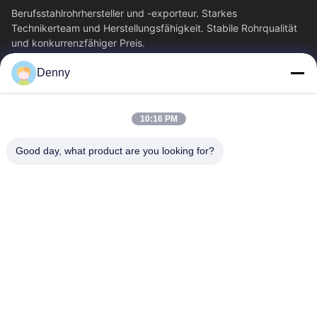
Berufsstahlrohrhersteller und -exporteur. Starkes
Technikerteam und Herstellungsfähigkeit. Stabile Rohrqualität
und konkurrenzfähiger Preis.
Schnelllinks
Denny
Haus
Produkte
Videos
Über Uns
10:16 PM
Fabrik-Ausflug
Qualitätskontrolle
Good day, what product are you looking for?
Treten Sie Mit Uns In
Fordern Sie Ein Zitat
Verbindung
Nachrichten
Kontakt Mit Uns
0086-574-87491308
0086-574-87491848
sales@pipewaymetal.com