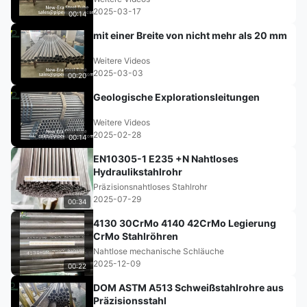
2025-03-17
00:14
mit einer Breite von nicht mehr als 20 mm
Weitere Videos
2025-03-03
00:20
Geologische Explorationsleitungen
Weitere Videos
2025-02-28
00:14
EN10305-1 E235 +N Nahtloses
Hydraulikstahlrohr
Präzisionsnahtloses Stahlrohr
2025-07-29
00:34
4130 30CrMo 4140 42CrMo Legierung
CrMo Stahlröhren
Nahtlose mechanische Schläuche
2025-12-09
00:22
DOM ASTM A513 Schweißstahlrohre aus
Präzisionsstahl