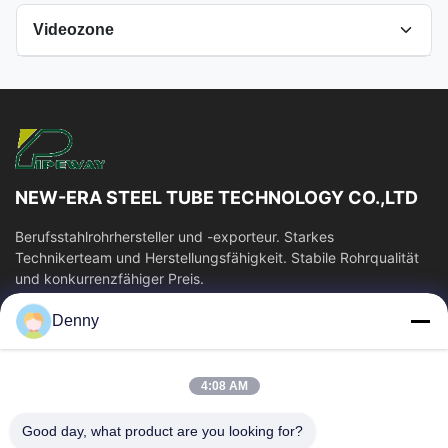
Videozone
Alle Videos
Präzisionsnahtloses Stahlrohr
Nahtlose mechanische Schläuche
NEW-ERA STEEL TUBE TECHNOLOGY CO.,LTD
Weitere Videos
Berufsstahlrohrhersteller und -exporteur. Starkes
Technikerteam und Herstellungsfähigkeit. Stabile Rohrqualität
und konkurrenzfähiger Preis.
Schnelllinks
Denny
Haus
Produkte
Videos
Über Uns
4:08 AM
Fabrik-Ausflug
Qualitätskontrolle
Good day, what product are you looking for?
Treten Sie Mit Uns In
Fordern Sie Ein Zitat