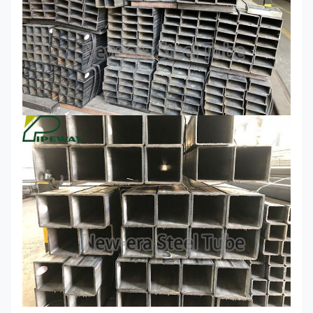
Grad
Grad
Grad A
Grad B
C
D
Dehnfestigkeit,
45000
58000
62000
58000
Minute, P/in
[310]
[400]
[425]
[400]
[MPa]
Streckgrenze,
33000
42000
46000
36000
Minute, P/in
[230]
[290]
[315]
[250]
[MPa]
Verlängerung
in 2 Zoll. [50
25
23
21
23
Millimeter],
min%