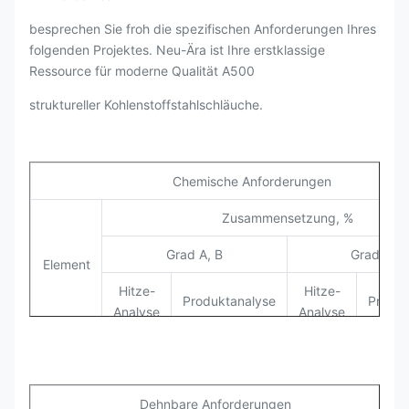
besprechen Sie froh die spezifischen Anforderungen Ihres
folgenden Projektes. Neu-Ära ist Ihre erstklassige
Ressource für moderne Qualität A500
struktureller Kohlenstoffstahlschläuche.
Chemische Anforderungen
Zusammensetzung, %
Grad A, B
Grad C, D
Element
Hitze-
Hitze-
Produktanalyse
Produk
Analyse
Analyse
C
0,26
0,3
0,23
0
Mangan
1,35
1,4
1,35
Dehnbare Anforderungen