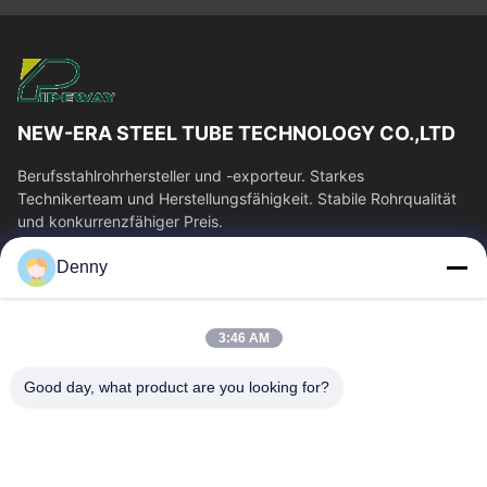
NEW-ERA STEEL TUBE TECHNOLOGY CO.,LTD
Berufsstahlrohrhersteller und -exporteur. Starkes
Technikerteam und Herstellungsfähigkeit. Stabile Rohrqualität
und konkurrenzfähiger Preis.
Schnelllinks
Denny
Haus
Produkte
Videos
Über Uns
3:46 AM
Fabrik-Ausflug
Qualitätskontrolle
Good day, what product are you looking for?
Treten Sie Mit Uns In
Fordern Sie Ein Zitat
Verbindung
Nachrichten
Kontakt Mit Uns