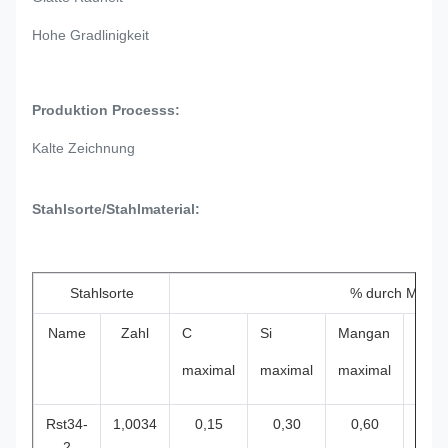
Hohe Gradlinigkeit
Produktion Processs:
Kalte Zeichnung
Stahlsorte/Stahlmaterial:
Stahlsorte
% durch Masse
Name
Zahl
C
Si
Mangan
P
maximal
maximal
maximal
maxi
Rst34-
1,0034
0,15
0,30
0,60
0,0
2