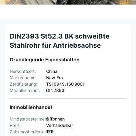
DIN2393 St52.3 BK schweißte
Stahlrohr für Antriebsachse
Grundlegende Eigenschaften
Herkunftsort:
China
Markenname:
New Era
Zertifizierung:
TS16949, ISO9001
Modellnummer:
DIN2393
Immobilienhandel
Mindestbestellmenge:
5 Tonnen
Preis:
Verhandelbar
Zahlungsbedingungen:
T/T