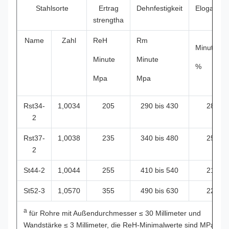
Stahlsorte
Ertrag
Dehnfestigkeit
Elogation
strengtha
Name
Zahl
ReH
Rm
Minute
Minute
Minute
%
Mpa
Mpa
Rst34-
1,0034
205
290 bis 430
28
2
Rst37-
1,0038
235
340 bis 480
25
2
St44-2
1,0044
255
410 bis 540
21
St52-3
1,0570
355
490 bis 630
22
a
für Rohre mit Außendurchmesser ≤ 30 Millimeter und
Wandstärke ≤ 3 Millimeter, die ReH-Minimalwerte sind MPa