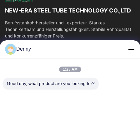
NEW-ERA STEEL TUBE TECHNOLOGY CO.,LTD
Berufsstahlrohrhersteller und -exporteur. Starkes
Technikerteam und Herstellungsfähigkeit. Stabile Rohrqualität
und konkurrenzfähiger Preis.
Schnelllinks
Denny
Haus
Produkte
Videos
Über Uns
1:23 AM
Fabrik-Ausflug
Qualitätskontrolle
Good day, what product are you looking for?
Treten Sie Mit Uns In
Fordern Sie Ein Zitat
Verbindung
Nachrichten
Kontakt Mit Uns
0086-574-87491308
0086-574-87491848
sales@pipewaymetal.com