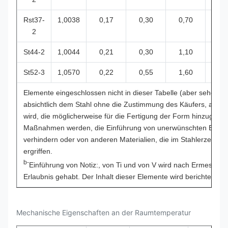
Rst37-
1,0038
0,17
0,30
0,70
0,0
2
St44-2
1,0044
0,21
0,30
1,10
0,0
St52-3
1,0570
0,22
0,55
1,60
0,0
Elemente eingeschlossen nicht in dieser Tabelle (aber sehen Si
absichtlich dem Stahl ohne die Zustimmung des Käufers, auße
wird, die möglicherweise für die Fertigung der Form hinzugefüg
Maßnahmen werden, die Einführung von unerwünschten Eleme
verhindern oder von anderen Materialien, die im Stahlerzeug
ergriffen.
b-
Einführung von Notiz:, von Ti und von V wird nach Ermessen d
Erlaubnis gehabt. Der Inhalt dieser Elemente wird berichtet.
Mechanische Eigenschaften an der Raumtemperatur