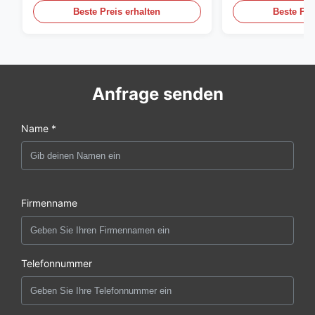
Beste Preis erhalten
Beste Pre
Anfrage senden
Name *
Firmenname
Telefonnummer