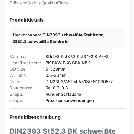
PräzisionStabile QualitätGlatte ...
Produktdetails
Hervorheben:
DIN2393 schweißte Stahlrohr
,
St52.3 schweißte Stahlrohr
Material:
St52-3 Rst37.2 Rst34-2 St44-2
Heat Treatment::
BK BKW BKS GBK NBK
OD Size:
5-329mm
WT Size:
0.5-30mm
Norm:
DIN2393/ASTM A513/EN10305-2
Roughness:
Ra: 0.2-0.8
Shape:
Runder Schläuche
Usage:
Präzisionsanwendungen
Produktbeschreibung
DIN2393 St52.3 BK schweißte