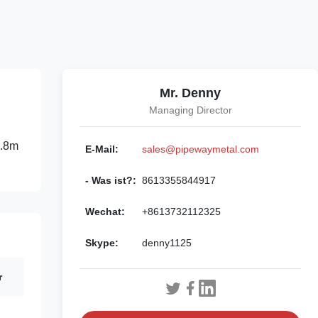
Mr. Denny
Managing Director
1.8m
E-Mail:
sales@pipewaymetal.com
- Was ist?:
8613355844917
Wechat:
+8613732112325
Skype:
denny1125
r