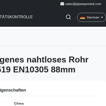
sales@pipewaymetal.com
ITÄTSKONTROLLE
German
genes nahtloses Rohr
19 EN10305 88mm
igenschaften
China