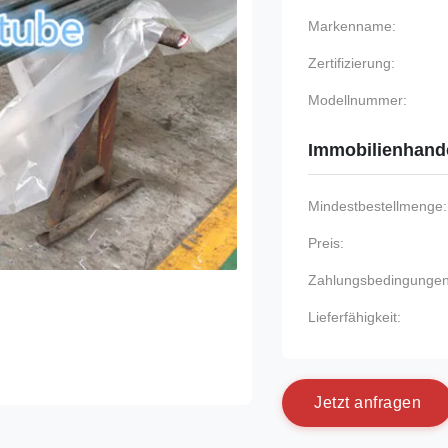
Markenname:
Zertifizierung:
Modellnummer:
Immobilienhand
Mindestbestellmenge:
Preis:
Zahlungsbedingungen
Lieferfähigkeit:
J
e
t
z
t
a
n
f
r
a
g
e
n