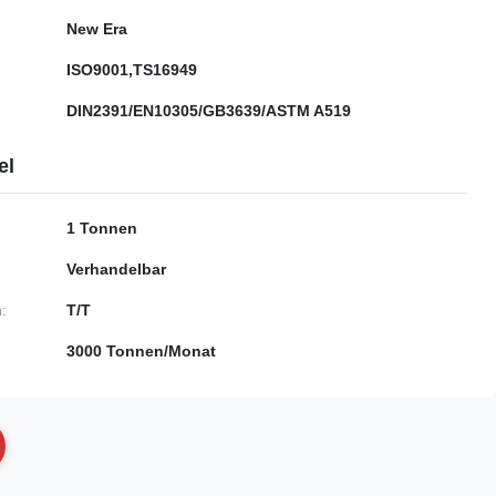
New Era
ISO9001,TS16949
DIN2391/EN10305/GB3639/ASTM A519
el
1 Tonnen
Verhandelbar
:
T/T
3000 Tonnen/Monat