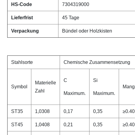
HS-Code
7304319000
Lieferfrist
45 Tage
Verpackung
Bündel oder Holzkisten
Stahlsorte
Chemische Zusammensetzung
C
Si
Materielle
Symbol
Mang
Zahl
Maximum.
Maximum.
ST35
1,0308
0,17
0,35
≥0.40
ST45
1,0408
0,21
0,35
≥0.40