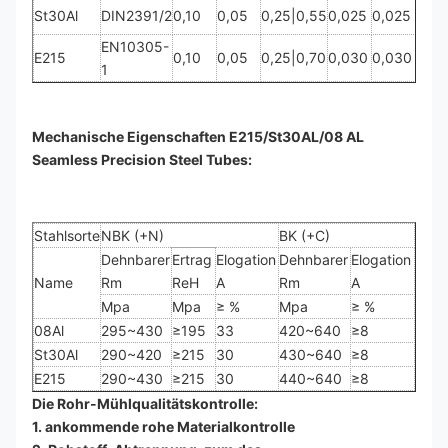
St30Al
DIN2391/2
0,10
0,05
0,25
|
0,55
0,025
0,025
0,02
EN10305-
E215
0,10
0,05
0,25
|
0,70
0,030
0,030
0,01
1
Mechanische Eigenschaften E215/St30AL/08 AL
Seamless Precision Steel Tubes:
Stahlsorte
NBK (+N)
BK (+C)
Dehnbarer
Ertrag
Elogation
Dehnbarer
Elogation
Name
Rm
ReH
A
Rm
A
Mpa
Mpa
≥
%
Mpa
≥
%
08Al
295
~430
≥195
33
420~640
≥
8
St30Al
290
~420
≥
215
30
430~640
≥
8
E215
290
~430
≥
215
30
440~640
≥
8
Die Rohr-Mühlqualitätskontrolle:
1. ankommende rohe Materialkontrolle