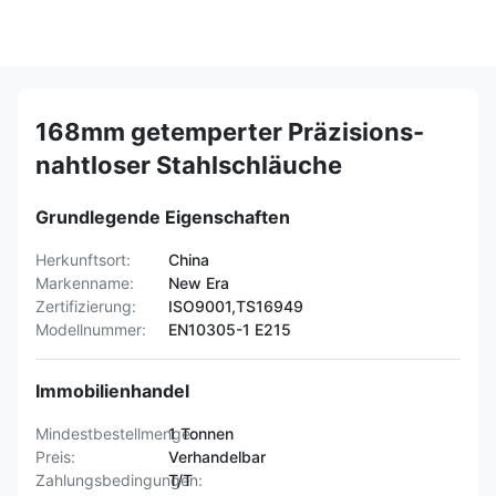
168mm getemperter Präzisions-
nahtloser Stahlschläuche
Grundlegende Eigenschaften
Herkunftsort:
China
Markenname:
New Era
Zertifizierung:
ISO9001,TS16949
Modellnummer:
EN10305-1 E215
Immobilienhandel
Mindestbestellmenge:
1 Tonnen
Preis:
Verhandelbar
Zahlungsbedingungen:
T/T