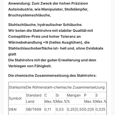
Anwendung: Zum Zweck der hohen Präzision
Autoindustrie, wie Manipulator, Stoßdämpfer,
Bruchsystemschläuche,
Stuhlschläuche, hydraulischer Schläuche.
Wir boten die Stahlrohre mit stabiler Qualität mit
Comeptitive-Preis und hoher Toleranz an
Wärmebehandlung +N (helles Ausglühen), die
Stahlschlauchoberfläche ist- hell und, ohne Oxidskala
glatt
Die Stahlrohre mit der guten Erweiterung und dem
Verbiegen von Fähigkeit.
Die chemische Zusammensetzung des Stahlrohrs:
Stahlsorte
Die Röhrenstahl-chemische Zusammensetzung
Standard
C
Si
Mangan
P
S
Al
Symbol
Land
Max.%
Max.%
%
Max.%
Max.%
Max
08Al
GB/T699
0,11
0,03
0,25
|
0,50
0,025
0,025
0,02