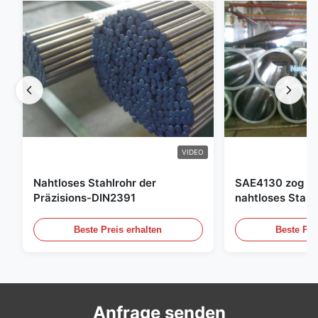
VIDEO
Nahtloses Stahlrohr der
SAE4130 zog Hy
Präzisions-DIN2391
nahtloses Stahl
Beste Preis erhalten
Beste Pre
Anfrage senden