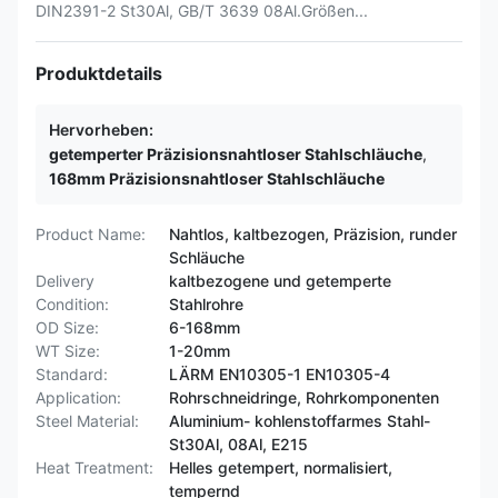
DIN2391-2 St30Al, GB/T 3639 08Al.Größen...
Produktdetails
Hervorheben:
getemperter Präzisionsnahtloser Stahlschläuche
,
168mm Präzisionsnahtloser Stahlschläuche
Product Name:
Nahtlos, kaltbezogen, Präzision, runder
Schläuche
Delivery
kaltbezogene und getemperte
Condition:
Stahlrohre
OD Size:
6-168mm
WT Size:
1-20mm
Standard:
LÄRM EN10305-1 EN10305-4
Application:
Rohrschneidringe, Rohrkomponenten
Steel Material:
Aluminium- kohlenstoffarmes Stahl-
St30Al, 08Al, E215
Heat Treatment:
Helles getempert, normalisiert,
tempernd