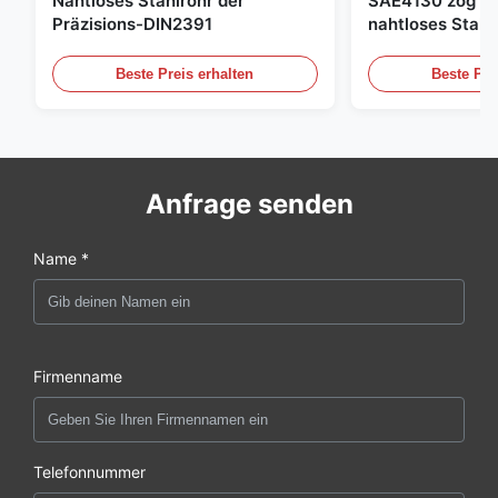
Nahtloses Stahlrohr der
SAE4130 zog Hy
Präzisions-DIN2391
nahtloses Stahl
Beste Preis erhalten
Beste Pre
Anfrage senden
Name *
Firmenname
Telefonnummer