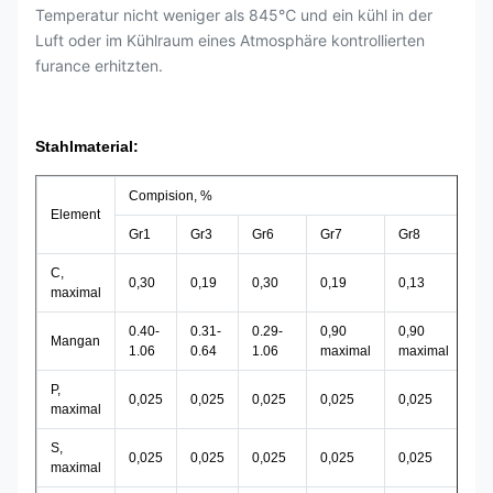
Temperatur nicht weniger als 845℃ und ein kühl in der
Luft oder im Kühlraum eines Atmosphäre kontrollierten
furance erhitzten.
Stahlmaterial:
Compision, %
Element
Gr1
Gr3
Gr6
Gr7
Gr8
Gr
C,
0,30
0,19
0,30
0,19
0,13
0,
maximal
0.40-
0.31-
0.29-
0,90
0,90
0.
Mangan
1.06
0.64
1.06
maximal
maximal
1.
P,
0,025
0,025
0,025
0,025
0,025
0,
maximal
S,
0,025
0,025
0,025
0,025
0,025
0,
maximal