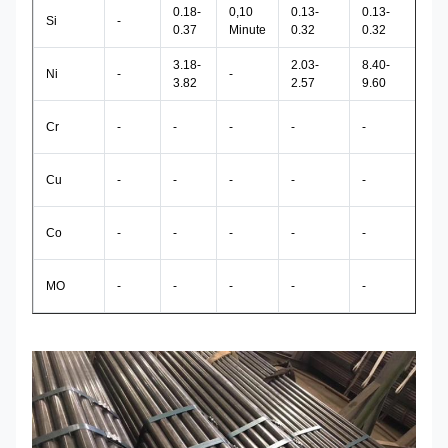
0.18-
0,10
0.13-
0.13-
Si
-
-
0.37
Minute
0.32
0.32
3.18-
2.03-
8.40-
1.
Ni
-
-
3.82
2.57
9.60
2.
Cr
-
-
-
-
-
-
0.
Cu
-
-
-
-
-
1.
Co
-
-
-
-
-
-
MO
-
-
-
-
-
-