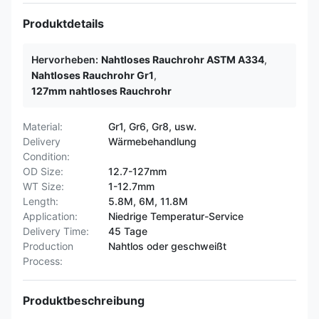
Produktdetails
Hervorheben:
Nahtloses Rauchrohr ASTM A334
,
Nahtloses Rauchrohr Gr1
,
127mm nahtloses Rauchrohr
Material:
Gr1, Gr6, Gr8, usw.
Delivery
Wärmebehandlung
Condition:
OD Size:
12.7-127mm
WT Size:
1-12.7mm
Length:
5.8M, 6M, 11.8M
Application:
Niedrige Temperatur-Service
Delivery Time:
45 Tage
Production
Nahtlos oder geschweißt
Process:
Produktbeschreibung