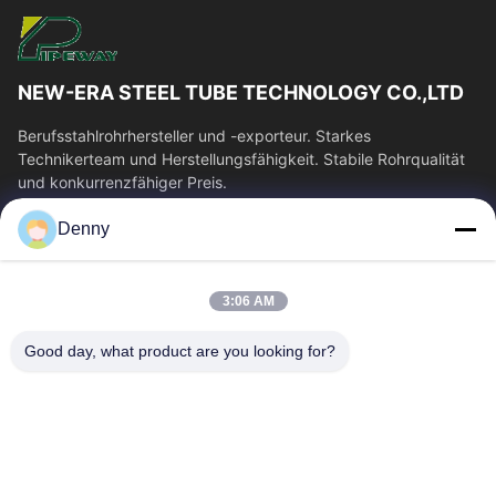
NEW-ERA STEEL TUBE TECHNOLOGY CO.,LTD
Berufsstahlrohrhersteller und -exporteur. Starkes
Technikerteam und Herstellungsfähigkeit. Stabile Rohrqualität
und konkurrenzfähiger Preis.
Schnelllinks
Denny
Haus
Produkte
Videos
Über Uns
3:06 AM
Fabrik-Ausflug
Qualitätskontrolle
Good day, what product are you looking for?
Treten Sie Mit Uns In
Fordern Sie Ein Zitat
Verbindung
Nachrichten
Kontakt Mit Uns
0086-574-87491308