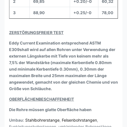
2
69,85
+0.20/-0
60,32
3
88,90
+0.25/-0
78,00
ZERSTÖRUNGSFREIER TEST
Eddy Current Examination entsprechend ASTM
E309shall wird auf allen Rohren unter Verwendung der
externen Längskerbe mit Tiefe von keinem mehr als
7,5% der Wandstärke (maximale Kerbentiefe 0.80mm
und minimale Kerbentiefe 0.30mm), 0.30mm der
maximalen Breite und 25mm maximalen der Länge
angewendet, gemacht von der gleichen Chemie und von
Größe von Schläuche.
OBERFLÄCHENBESCHAFFENHEIT
Die Rohre müssen glatte Oberfläche haben
Umbau:
Stahlbohrerstange
,
Felsenbohrstangen
,
Funkleitungsbohrstangen, umkleidendes Bohrgestänge,