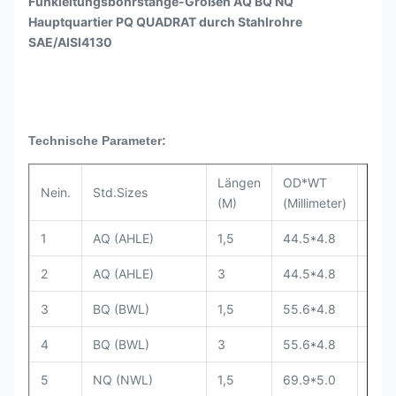
Funkleitungsbohrstange-Größen AQ BQ NQ
Hauptquartier PQ QUADRAT durch Stahlrohre
SAE/AISI4130
Technische Parameter:
Längen
OD*WT
Nein.
Std.Sizes
Stah
(M)
(Millimeter)
1
AQ (AHLE)
1,5
44.5*4.8
413
2
AQ (AHLE)
3
44.5*4.8
413
3
BQ (BWL)
1,5
55.6*4.8
413
4
BQ (BWL)
3
55.6*4.8
413
5
NQ (NWL)
1,5
69.9*5.0
413