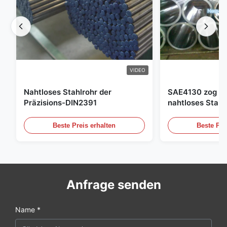
VIDEO
Nahtloses Stahlrohr der
SAE4130 zog Hy
Präzisions-DIN2391
nahtloses Stahl
Beste Preis erhalten
Beste Pre
Anfrage senden
Name *