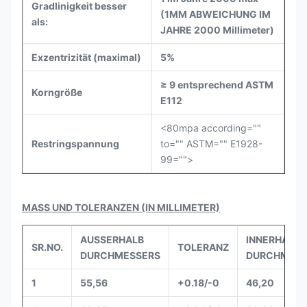
Gradlinigkeit besser
(1MM ABWEICHUNG IM
als:
JAHRE 2000 Millimeter)
Exzentrizität (maximal)
5%
≥ 9 entsprechend ASTM
Korngröße
E112
<80mpa according=""
Restringspannung
to="" ASTM="" E1928-
99="">
MASS UND TOLERANZEN (IN MILLIMETER)
AUSSERHALB
INNERHALB
SR.NO.
TOLERANZ
DURCHMESSERS
DURCHMESS
1
55,56
+0.18/-0
46,20