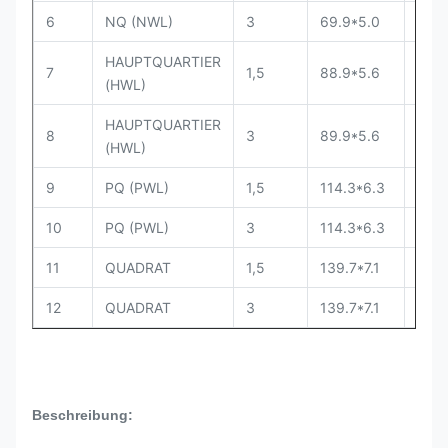
6
NQ (NWL)
3
69.9*5.0
413
HAUPTQUARTIER
7
1,5
88.9*5.6
413
(HWL)
HAUPTQUARTIER
8
3
89.9*5.6
413
(HWL)
9
PQ (PWL)
1,5
114.3*6.3
413
10
PQ (PWL)
3
114.3*6.3
413
11
QUADRAT
1,5
139.7*7.1
413
12
QUADRAT
3
139.7*7.1
413
Beschreibung: