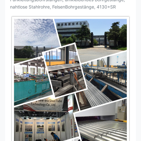
nahtlose Stahlrohre, FelsenBohrgestänge, 4130+SR