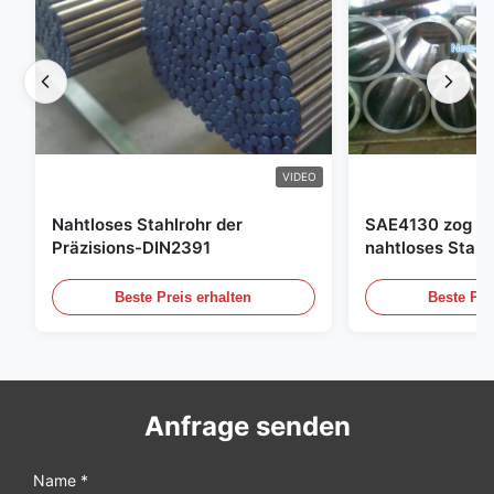
VIDEO
Nahtloses Stahlrohr der
SAE4130 zog Hy
Präzisions-DIN2391
nahtloses Stahl
Beste Preis erhalten
Beste Pre
Anfrage senden
Name *