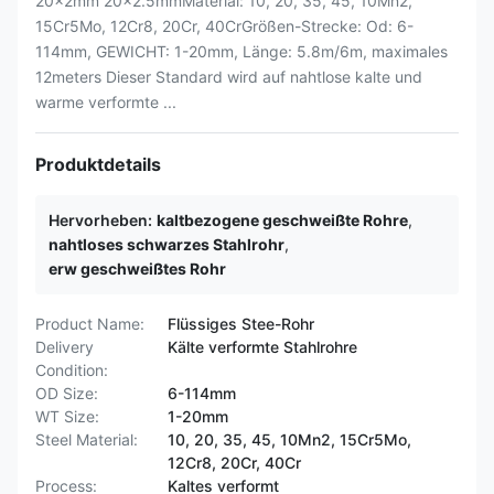
20x2mm 20x2.5mmMaterial: 10, 20, 35, 45, 10Mn2,
15Cr5Mo, 12Cr8, 20Cr, 40CrGrößen-Strecke: Od: 6-
114mm, GEWICHT: 1-20mm, Länge: 5.8m/6m, maximales
12meters Dieser Standard wird auf nahtlose kalte und
warme verformte ...
Produktdetails
Hervorheben:
kaltbezogene geschweißte Rohre
,
nahtloses schwarzes Stahlrohr
,
erw geschweißtes Rohr
Product Name:
Flüssiges Stee-Rohr
Delivery
Kälte verformte Stahlrohre
Condition:
OD Size:
6-114mm
WT Size:
1-20mm
Steel Material:
10, 20, 35, 45, 10Mn2, 15Cr5Mo,
12Cr8, 20Cr, 40Cr
Process:
Kaltes verformt