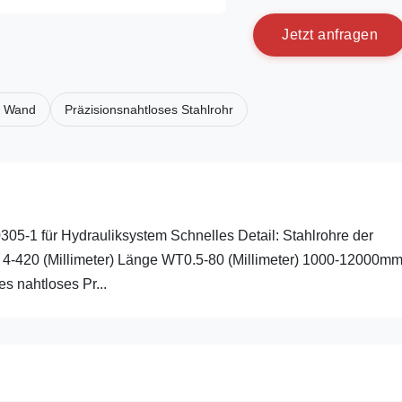
J
e
t
z
t
a
n
f
r
a
g
e
n
n Wand
Präzisionsnahtloses Stahlrohr
-1 für Hydrauliksystem Schnelles Detail: Stahlrohre der
: 4-420 (Millimeter) Länge WT0.5-80 (Millimeter) 1000-12000m
 nahtloses Pr...