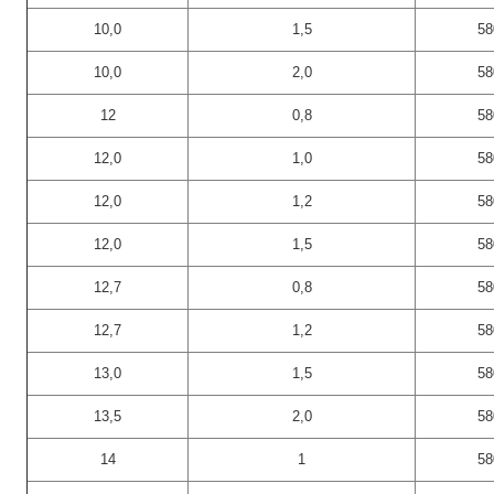
10,0
1,5
58
10,0
2,0
58
12
0,8
58
12,0
1,0
58
12,0
1,2
58
12,0
1,5
58
12,7
0,8
58
12,7
1,2
58
13,0
1,5
58
13,5
2,0
58
14
1
58