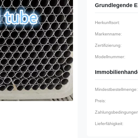
Grundlegende E
Herkunftsort:
Markenname:
Zertifizierung:
Modellnummer:
Immobilienhand
Mindestbestellmenge:
Preis:
Zahlungsbedingungen
Lieferfähigkeit: