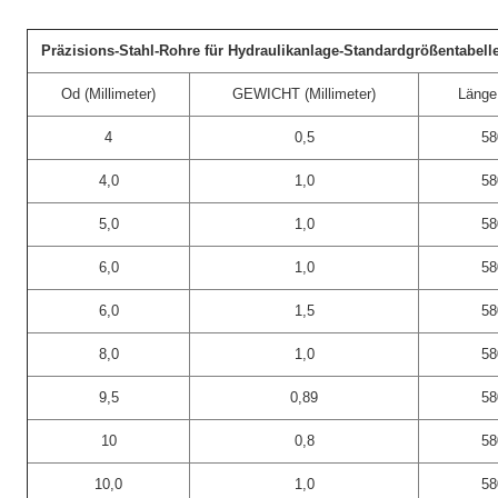
Präzisions-Stahl-Rohre für Hydraulikanlage-Standardgrößentabell
Od (Millimeter)
GEWICHT (Millimeter)
Länge 
4
0,5
58
4,0
1,0
58
5,0
1,0
58
6,0
1,0
58
6,0
1,5
58
8,0
1,0
58
9,5
0,89
58
10
0,8
58
10,0
1,0
58