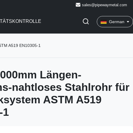
sales@pipewaymetal.com
ITÄTSKONTROLLE
German
 ASTM A519 EN10305-1
12000mm Längen-
ns-nahtloses Stahlrohr für
iksystem ASTM A519
-1