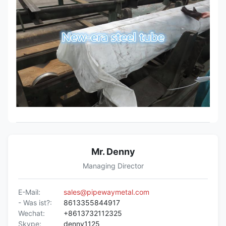
Mr. Denny
Managing Director
E-Mail:
sales@pipewaymetal.com
- Was ist?:
8613355844917
Wechat:
+8613732112325
Skype:
denny1125