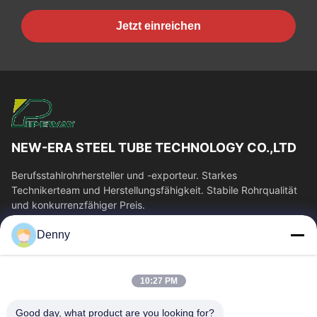
Jetzt einreichen
NEW-ERA STEEL TUBE TECHNOLOGY CO.,LTD
Berufsstahlrohrhersteller und -exporteur. Starkes
Technikerteam und Herstellungsfähigkeit. Stabile Rohrqualität
und konkurrenzfähiger Preis.
Schnelllinks
Denny
Haus
Produkte
Videos
Über Uns
10:27 PM
Fabrik-Ausflug
Qualitätskontrolle
Good day, what product are you looking for?
Treten Sie Mit Uns In
Fordern Sie Ein Zitat