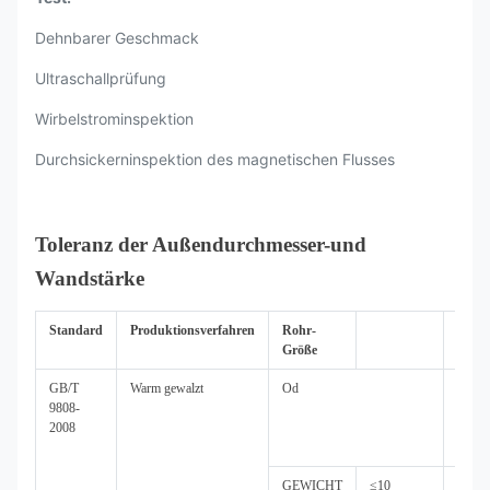
Dehnbarer Geschmack
Ultraschallprüfung
Wirbelstrominspektion
Durchsickerninspektion des magnetischen Flusses
Toleranz der Außendurchmesser-und
Wandstärke
Standard
Produktionsverfahren
Rohr-
Toler
Größe
GB/T
Warm gewalzt
Od
(+1.
9808-
oder 
2008
(- 0.
-0,35
GEWICHT
≤10
(+15