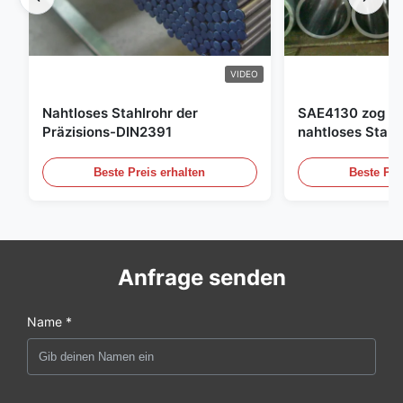
VIDEO
Nahtloses Stahlrohr der
SAE4130 zog Hy
Präzisions-DIN2391
nahtloses Stahl
Beste Preis erhalten
Beste Pre
Anfrage senden
Name *