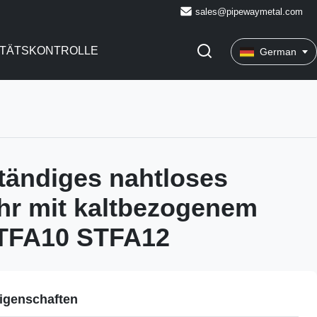
sales@pipewaymetal.com
ITÄTSKONTROLLE
German
tändiges nahtloses
hr mit kaltbezogenem
TFA10 STFA12
igenschaften