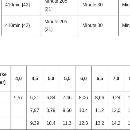
Minute 205
410min {42}
Minute 30
Min
{21}
Minute 205
410min {42}
Minute 30
Min
{21}
rke
4,0
4,5
5,0
5,5
6,0
6,5
7,0
er)
5,57
6,21
6,84
7,46
8,06
8,66
9,24
1
7,97
8,79
9,60
10,4
11,2
12,0
1
9,39
10,4
11,3
12,3
13,2
14,2
1