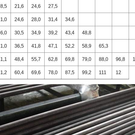
8,5
21,6
24,6
27,5
1,0
24,6
28,0
31,4
34,6
6,0
30,5
34,9
39,2
43,4
48,8
1,0
36,5
41,8
47,1
52,2
58,9
65,3
1,1
48,4
55,7
62,8
69,8
79,0
88,0
96,8
1,2
60,4
69,6
78,0
87,5
99,2
111
12