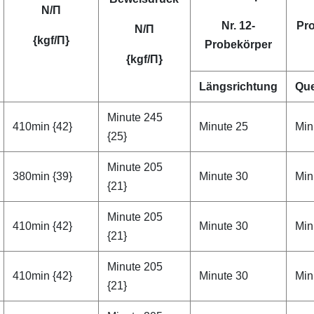
N/П
Nr. 12-
Pr
N/П
{kgf/П}
Probekörper
{kgf/П}
Längsrichtung
Que
Minute 245
410min {42}
Minute 25
Min
{25}
Minute 205
380min {39}
Minute 30
Min
{21}
Minute 205
410min {42}
Minute 30
Min
{21}
Minute 205
410min {42}
Minute 30
Min
{21}