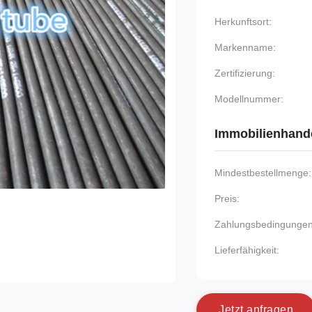
Herkunftsort:
Markenname:
Zertifizierung:
Modellnummer:
Immobilienhand
Mindestbestellmenge:
Preis:
Zahlungsbedingungen
Lieferfähigkeit:
J
e
t
z
t
a
n
f
r
a
g
e
n