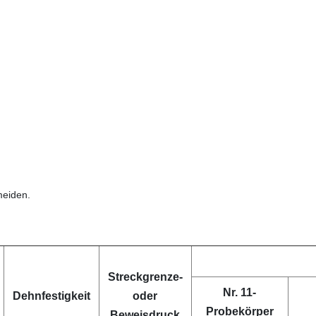
meiden.
Streckgrenze-
Nr. 11-
Dehnfestigkeit
oder
Probekörper
Beweisdruck