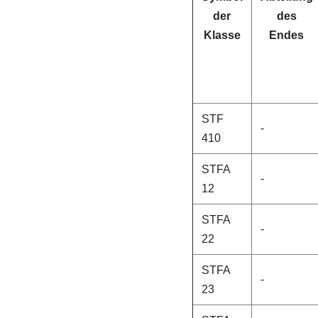
der
des
Klasse
Endes
STF
-
410
STFA
-
12
STFA
-
22
STFA
-
23