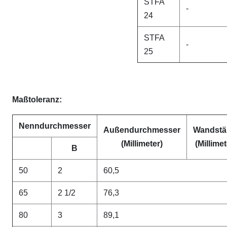
STFA
-
24
STFA
-
25
Maßtoleranz:
Nenndurchmesser
Außendurchmesser
Wandstä
(Millimeter)
(Millimet
B
50
2
60,5
65
2 1/2
76,3
80
3
89,1