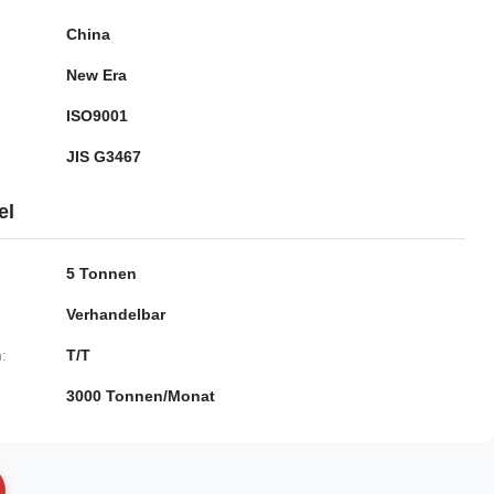
China
New Era
ISO9001
JIS G3467
el
5 Tonnen
Verhandelbar
:
T/T
3000 Tonnen/Monat