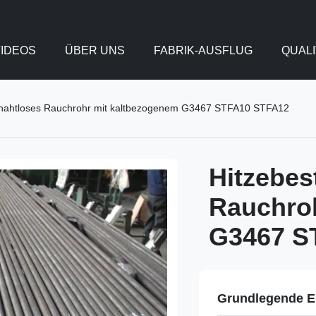
IDEOS
ÜBER UNS
FABRIK-AUSFLUG
QUAL
 nahtloses Rauchrohr mit kaltbezogenem G3467 STFA10 STFA12
Hitzebes
Rauchro
G3467 S
Grundlegende E