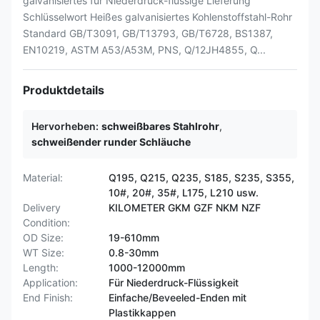
galvanisiertes für Niederdruck-flüssige Lieferung
Schlüsselwort Heißes galvanisiertes Kohlenstoffstahl-Rohr
Standard GB/T3091, GB/T13793, GB/T6728, BS1387,
EN10219, ASTM A53/A53M, PNS, Q/12JH4855, Q...
Produktdetails
Hervorheben:
schweißbares Stahlrohr
,
schweißender runder Schläuche
Material:
Q195, Q215, Q235, S185, S235, S355,
10#, 20#, 35#, L175, L210 usw.
Delivery
KILOMETER GKM GZF NKM NZF
Condition:
OD Size:
19-610mm
WT Size:
0.8-30mm
Length:
1000-12000mm
Application:
Für Niederdruck-Flüssigkeit
End Finish:
Einfache/Beveeled-Enden mit
Plastikkappen