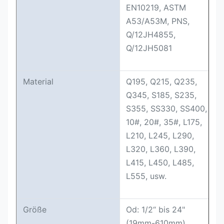
EN10219, ASTM
A53/A53M, PNS,
Q/12JH4855,
Q/12JH5081
Material
Q195, Q215, Q235,
Q345, S185, S235,
S355, SS330, SS400,
10#, 20#, 35#, L175,
L210, L245, L290,
L320, L360, L390,
L415, L450, L485,
L555, usw.
Größe
Od: 1/2“ bis 24"
(19mm-610mm)