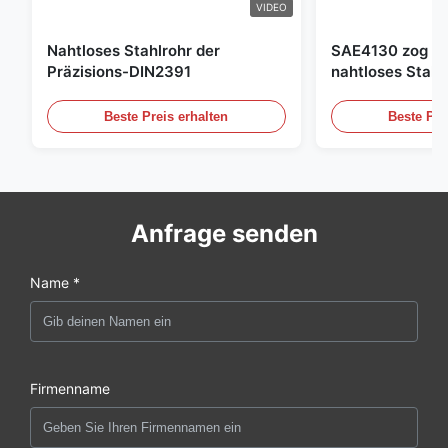
VIDEO
Nahtloses Stahlrohr der
SAE4130 zog Hy
Präzisions-DIN2391
nahtloses Stahl
Beste Preis erhalten
Beste Pre
Anfrage senden
Name *
Firmenname