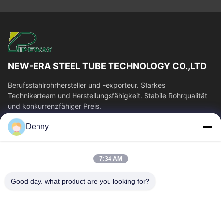
NEW-ERA STEEL TUBE TECHNOLOGY CO.,LTD
Berufsstahlrohrhersteller und -exporteur. Starkes
Technikerteam und Herstellungsfähigkeit. Stabile Rohrqualität
und konkurrenzfähiger Preis.
Schnelllinks
Denny
Haus
Produkte
Videos
Über Uns
7:34 AM
Fabrik-Ausflug
Qualitätskontrolle
Good day, what product are you looking for?
Treten Sie Mit Uns In
Fordern Sie Ein Zitat
Verbindung
Nachrichten
Kontakt Mit Uns