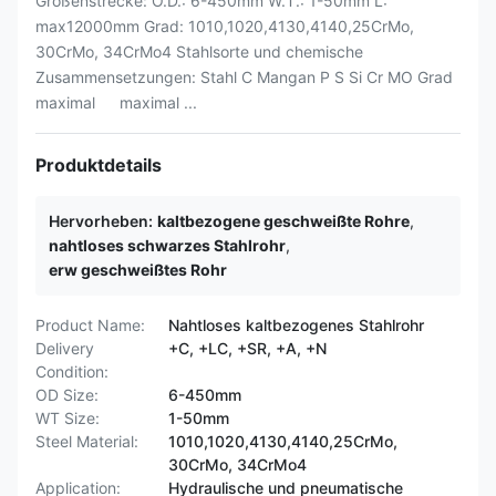
Größenstrecke: O.D.: 6-450mm W.T.: 1-50mm L:
max12000mm Grad: 1010,1020,4130,4140,25CrMo,
30CrMo, 34CrMo4 Stahlsorte und chemische
Zusammensetzungen: Stahl C Mangan P S Si Cr MO Grad
maximal maximal ...
Produktdetails
Hervorheben:
kaltbezogene geschweißte Rohre
,
nahtloses schwarzes Stahlrohr
,
erw geschweißtes Rohr
Product Name:
Nahtloses kaltbezogenes Stahlrohr
Delivery
+C, +LC, +SR, +A, +N
Condition:
OD Size:
6-450mm
WT Size:
1-50mm
Steel Material:
1010,1020,4130,4140,25CrMo,
30CrMo, 34CrMo4
Application:
Hydraulische und pneumatische