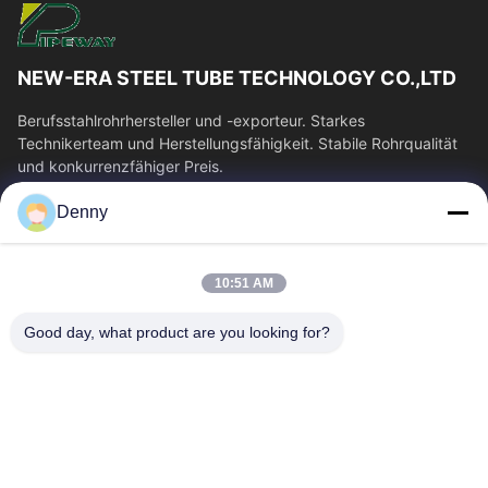
NEW-ERA STEEL TUBE TECHNOLOGY CO.,LTD
Berufsstahlrohrhersteller und -exporteur. Starkes
Technikerteam und Herstellungsfähigkeit. Stabile Rohrqualität
und konkurrenzfähiger Preis.
Schnelllinks
Denny
Haus
Produkte
Videos
Über Uns
10:51 AM
Fabrik-Ausflug
Qualitätskontrolle
Good day, what product are you looking for?
Treten Sie Mit Uns In
Fordern Sie Ein Zitat
Verbindung
Nachrichten
Kontakt Mit Uns
0086-574-87491308