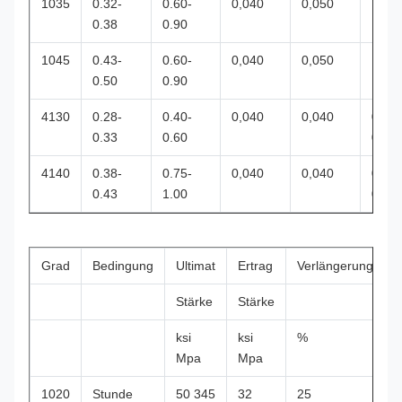
1035
0.32-
0.60-
0,040
0,050
0.38
0.90
1045
0.43-
0.60-
0,040
0,050
0.50
0.90
4130
0.28-
0.40-
0,040
0,040
0.15-
0.33
0.60
0.35
4140
0.38-
0.75-
0,040
0,040
0.15-
0.43
1.00
0.35
Grad
Bedingung
Ultimat
Ertrag
Verlängerung
R
Stärke
Stärke
H
ksi
ksi
%
B
Mpa
Mpa
1020
Stunde
50 345
32
25