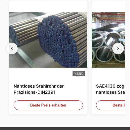
VIDEO
Nahtloses Stahlrohr der
SAE4130 zog Hy
Präzisions-DIN2391
nahtloses Stahl
Beste Preis erhalten
Beste Pre