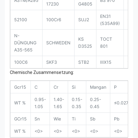
ASTM/A295
BS 970
17230
G4805
1825
EN31
52100
100Cr6
SUJ2
GCr1
(535A99)
N-
KS
TOCT
DÜNGUNG
SCHWEDEN
Nein.
D3525
801
A35-565
100C6
SKF3
STB2
IIIX15
1,35
Chemische Zusammensetzung:
Gcr15
C
Cr
Si
Mangan
P
0.95-
1.40-
0.15-
0.25-
WT %
≤0.027
1.05
1.65
0.35
0.45
GCr15
Sn
Wie
Ti
Sb
Pb
WT %
<0>
<0>
<0>
<0>
<0>