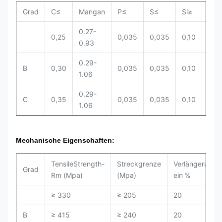
Grad
C≤
Mangan
P≤
S≤
Si≥
Cr≤
0.27-
0,25
0,035
0,035
0,10
0,4
0.93
0.29-
B
0,30
0,035
0,035
0,10
0,4
1.06
0.29-
C
0,35
0,035
0,035
0,10
0,4
1.06
Mechanische Eigenschaften:
TensileStrength-
Streckgrenze
Verlängerung
Grad
Rm (Mpa)
(Mpa)
ein %
≥ 330
≥ 205
20
B
≥ 415
≥ 240
20