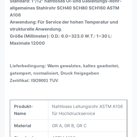
Standard: 1"/12" nahtloses Öl-und Gasleitungs-Rohr-
allgemeines Stahlrohr SCH40 SCH80 SCH160 ASTM
A106
Anwendung: Für Service der hohen Temperatur und
strukturelle Anwendung.
Größe (Millimeter): O.D.: 6.0~323.0 W.T.: 1~30 L:
Maximale 12000
Lieferbedingung: Warm gewalztes, kaltes gearbeitet,
getempert, normalisiert, Druck freigegeben
Zertifikat: ISO9001 TUV
Produkt-
Nahtloses Leitungsrohr ASTM A106
Name
für Hochdruckservice
Material
GR A, GR B, GR C