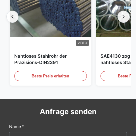
VIDEO
Nahtloses Stahlrohr der
SAE4130 zog Hy
Präzisions-DIN2391
nahtloses Stahl
Beste Preis erhalten
Beste Pre
Anfrage senden
Name *