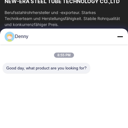
NEW-ERA STEEL TUBE TECHNOLOGY CO.,LTD
Berufsstahlrohrhersteller und -exporteur. Starkes
Technikerteam und Herstellungsfähigkeit. Stabile Rohrqualität
und konkurrenzfähiger Preis.
Schnelllinks
Denny
Haus
Produkte
Videos
Über Uns
8:55 PM
Fabrik-Ausflug
Qualitätskontrolle
Good day, what product are you looking for?
Treten Sie Mit Uns In
Fordern Sie Ein Zitat
Verbindung
Nachrichten
Kontakt Mit Uns
0086-574-87491308
0086-574-87491848
sales@pipewaymetal.com