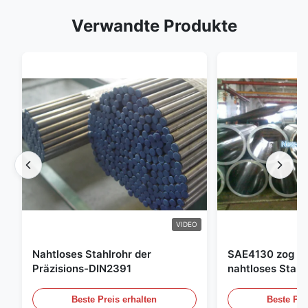
Verwandte Produkte
VIDEO
Nahtloses Stahlrohr der
SAE4130 zog Hy
Präzisions-DIN2391
nahtloses Stahl
Beste Preis erhalten
Beste Pre