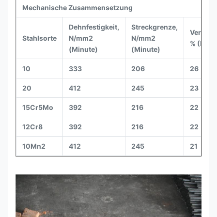
Mechanische Zusammensetzung
Dehnfestigkeit,
Streckgrenze,
Verläng
Stahlsorte
N/mm2
N/mm2
% (Minu
(Minute)
(Minute)
10
333
206
26
20
412
245
23
15Cr5Mo
392
216
22
12Cr8
392
216
22
10Mn2
412
245
21