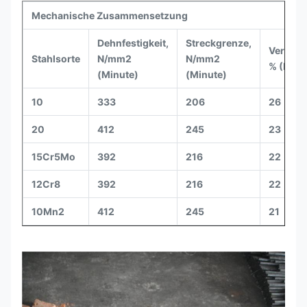
Mechanische Zusammensetzung
Dehnfestigkeit,
Streckgrenze,
Verläng
Stahlsorte
N/mm2
N/mm2
% (Minu
(Minute)
(Minute)
10
333
206
26
20
412
245
23
15Cr5Mo
392
216
22
12Cr8
392
216
22
10Mn2
412
245
21