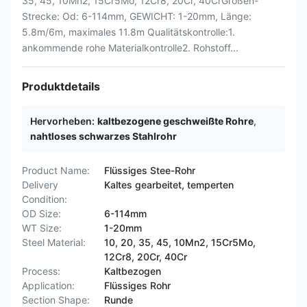
35, 45, 10Mn2, 15Cr5Mo, 12Cr8, 20Cr, 40CrGrößen-
Strecke: Od: 6-114mm, GEWICHT: 1-20mm, Länge:
5.8m/6m, maximales 11.8m Qualitätskontrolle:1.
ankommende rohe Materialkontrolle2. Rohstoff...
Produktdetails
Hervorheben:
kaltbezogene geschweißte Rohre
,
nahtloses schwarzes Stahlrohr
Product Name:
Flüssiges Stee-Rohr
Delivery
Kaltes gearbeitet, temperten
Condition:
OD Size:
6-114mm
WT Size:
1-20mm
Steel Material:
10, 20, 35, 45, 10Mn2, 15Cr5Mo,
12Cr8, 20Cr, 40Cr
Process:
Kaltbezogen
Application:
Flüssiges Rohr
Section Shape:
Runde