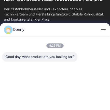
Berufsstahlrohrhersteller und -exporteur. Starkes
Technikerteam und Herstellungsfähigkeit. Stabile Rohrqualität
und konkurrenzfähiger Preis.
Schnelllinks
Denny
Haus
Produkte
Videos
Über Uns
9:35 PM
Fabrik-Ausflug
Qualitätskontrolle
Good day, what product are you looking for?
Treten Sie Mit Uns In
Fordern Sie Ein Zitat
Verbindung
Nachrichten
Kontakt Mit Uns
0086-574-87491308
0086-574-87491848
sales@pipewaymetal.com