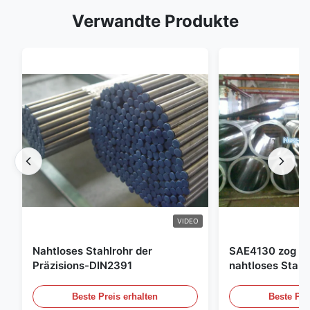
Verwandte Produkte
VIDEO
Nahtloses Stahlrohr der
SAE4130 zog Hy
Präzisions-DIN2391
nahtloses Stahl
Beste Preis erhalten
Beste Pre