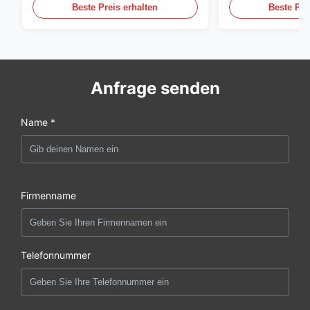
Beste Preis erhalten
Beste Pre
Anfrage senden
Name *
Firmenname
Telefonnummer