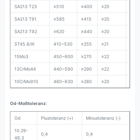
SA213 T23
≥510
≥400
≥20
≤22
SA213 T91
≥585
≥415
≥20
≤25
SA213 T92
≥620
≥440
≥20
≤25
ST45.8/Ⅲ
410~530
≥255
≥21
/
15Mo3
450~600
≥270
≥22
13CrMo44
440~590
≥290
≥22
10CrMo910
480~630
≥280
≥20
Od-Maßtoleranz:
Od
Plustoleranz (+)
Minustoleranz (-)
10.29-
0,4
0,4
48.3