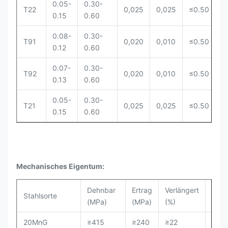
0.05-
0.30-
1
T22
0,025
0,025
≤0.50
0.15
0.60
2
0.08-
0.30-
8
T91
0,020
0,010
≤0.50
0.12
0.60
9
0.07-
0.30-
8
T92
0,020
0,010
≤0.50
0.13
0.60
9
0.05-
0.30-
2
T21
0,025
0,025
≤0.50
0.15
0.60
3
Mechanisches Eigentum:
Dehnbar
Ertrag
Verlängert
Stahlsorte
Hard
(MPa)
(MPa)
(%)
20MnG
≥415
≥240
≥22