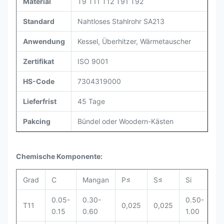
Material
T9 T11 T12 T91 T92
Standard
Nahtloses Stahlrohr SA213
Anwendung
Kessel, Überhitzer, Wärmetauscher
Zertifikat
ISO 9001
HS-Code
7304319000
Lieferfrist
45 Tage
Pakcing
Bündel oder Woodern-Kästen
Chemische Komponente:
Grad
C
Mangan
P≤
S≤
Si
C
0.05-
0.30-
0.50-
0
T11
0,025
0,025
0.15
0.60
1.00
1