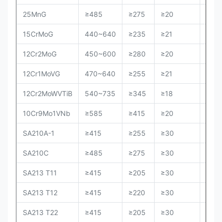
25MnG
≥485
≥275
≥20
15CrMoG
440~640
≥235
≥21
12Cr2MoG
450~600
≥280
≥20
12Cr1MoVG
470~640
≥255
≥21
12Cr2MoWVTiB
540~735
≥345
≥18
10Cr9Mo1VNb
≥585
≥415
≥20
SA210A-1
≥415
≥255
≥30
≤14
SA210C
≥485
≥275
≥30
≤17
SA213 T11
≥415
≥205
≥30
≤16
SA213 T12
≥415
≥220
≥30
≤16
SA213 T22
≥415
≥205
≥30
≤16