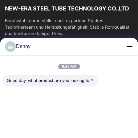
NEW-ERA STEEL TUBE TECHNOLOGY CO.,LTD
Berufsstahlrohrhersteller und -exporteur. Starkes
Technikerteam und Herstellungsfähigkeit. Stabile Rohrqualität
und konkurrenzfähiger Preis.
Schnelllinks
Denny
Haus
Produkte
Videos
Über Uns
9:29 AM
Fabrik-Ausflug
Qualitätskontrolle
Good day, what product are you looking for?
Treten Sie Mit Uns In
Fordern Sie Ein Zitat
Verbindung
Nachrichten
Kontakt Mit Uns
0086-574-87491308
0086-574-87491848
sales@pipewaymetal.com