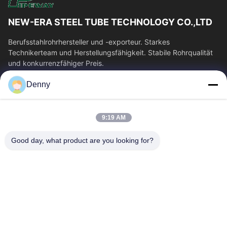
NEW-ERA STEEL TUBE TECHNOLOGY CO.,LTD
Berufsstahlrohrhersteller und -exporteur. Starkes
Technikerteam und Herstellungsfähigkeit. Stabile Rohrqualität
und konkurrenzfähiger Preis.
Schnelllinks
Denny
Haus
Produkte
Videos
Über Uns
9:19 AM
Fabrik-Ausflug
Qualitätskontrolle
Good day, what product are you looking for?
Treten Sie Mit Uns In
Fordern Sie Ein Zitat
Verbindung
Nachrichten
Kontakt Mit Uns
0086-574-87491308
0086-574-87491848