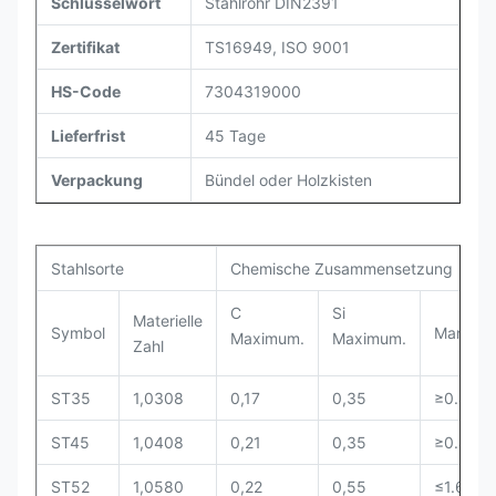
Schlüsselwort
Stahlrohr DIN2391
Zertifikat
TS16949, ISO 9001
HS-Code
7304319000
Lieferfrist
45 Tage
Verpackung
Bündel oder Holzkisten
Stahlsorte
Chemische Zusammensetzung
C
Si
Materielle
Symbol
Mangan
Maximum.
Maximum.
Zahl
ST35
1,0308
0,17
0,35
≥0.40
ST45
1,0408
0,21
0,35
≥0.40
ST52
1,0580
0,22
0,55
≤1.60