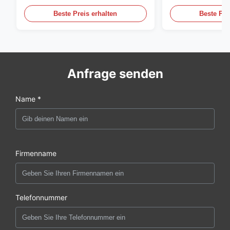
Beste Preis erhalten
Beste Pre
Anfrage senden
Name *
Firmenname
Telefonnummer