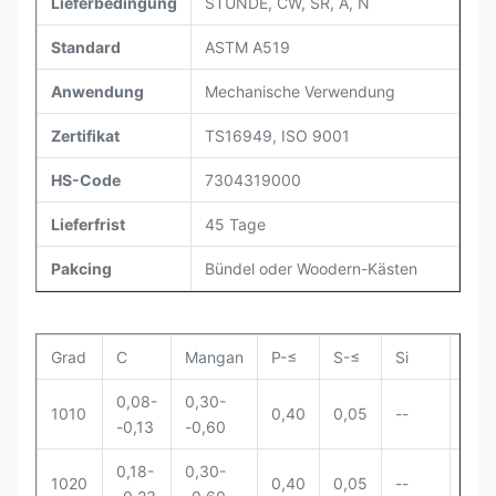
Lieferbedingung
STUNDE, CW, SR, A, N
Standard
ASTM A519
Anwendung
Mechanische Verwendung
Zertifikat
TS16949, ISO 9001
HS-Code
7304319000
Lieferfrist
45 Tage
Pakcing
Bündel oder Woodern-Kästen
Grad
C
Mangan
P-≤
S-≤
Si
Cr
0,08-
0,30-
1010
0,40
0,05
--
--
-0,13
-0,60
0,18-
0,30-
1020
0,40
0,05
--
--