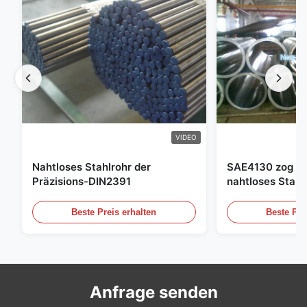
VIDEO
Nahtloses Stahlrohr der
SAE4130 zog Hy
Präzisions-DIN2391
nahtloses Stahl
Beste Preis erhalten
Beste Pre
Anfrage senden