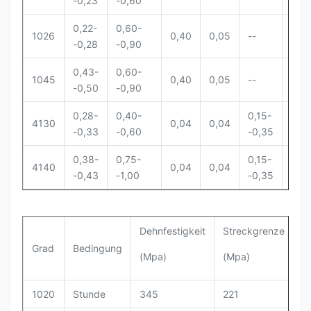
-0,23
-0,60
0,22-
0,60-
1026
0,40
0,05
--
--
-0,28
-0,90
0,43-
0,60-
1045
0,40
0,05
--
--
-0,50
-0,90
0,28-
0,40-
0,15-
0,8
4130
0,04
0,04
-0,33
-0,60
-0,35
-1,1
0,38-
0,75-
0,15-
0,8
4140
0,04
0,04
-0,43
-1,00
-0,35
-1,1
Dehnfestigkeit
Streckgrenze
V
Grad
Bedingung
(Mpa)
(Mpa)
(
1020
Stunde
345
221
2