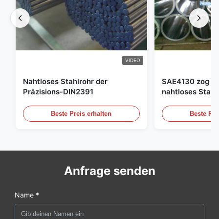
VIDEO
Nahtloses Stahlrohr der
SAE4130 zog Hy
Präzisions-DIN2391
nahtloses Stahl
Beste Preis erhalten
Beste Pre
Anfrage senden
Name *