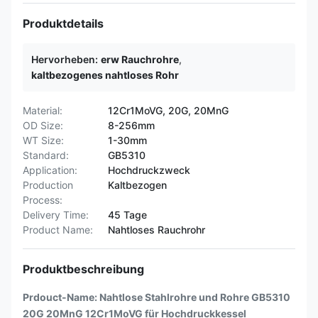
Produktdetails
Hervorheben:
erw Rauchrohre
,
kaltbezogenes nahtloses Rohr
Material:
12Cr1MoVG, 20G, 20MnG
OD Size:
8-256mm
WT Size:
1-30mm
Standard:
GB5310
Application:
Hochdruckzweck
Production
Kaltbezogen
Process:
Delivery Time:
45 Tage
Product Name:
Nahtloses Rauchrohr
Produktbeschreibung
Prdouct-Name: Nahtlose Stahlrohre und Rohre GB5310
20G 20MnG 12Cr1MoVG für Hochdruckkessel