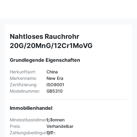
Nahtloses Rauchrohr
20G/20MnG/12Cr1MoVG
Grundlegende Eigenschaften
Herkunftsort:
China
Markenname:
New Era
Zertifizierung:
ISO9001
Modellnummer:
GB5310
Immobilienhandel
Mindestbestellmenge:
1 Tonnen
Preis:
Verhandelbar
Zahlungsbedingungen:
T/T